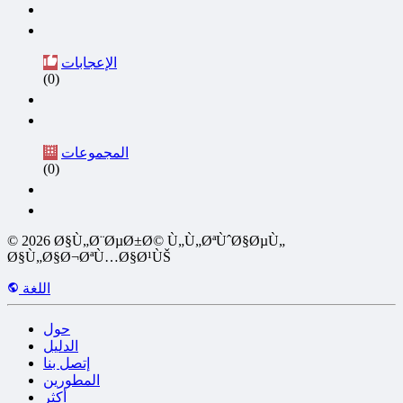
الإعجابات
(0)
المجموعات
(0)
© 2026 Ø§Ù„Ø¨ØµØ±Ø© Ù„Ù„ØªÙˆØ§ØµÙ„
Ø§Ù„Ø§Ø¬ØªÙ…Ø§Ø¹ÙŠ
اللغة
حول
الدليل
إتصل بنا
المطورين
أكثر