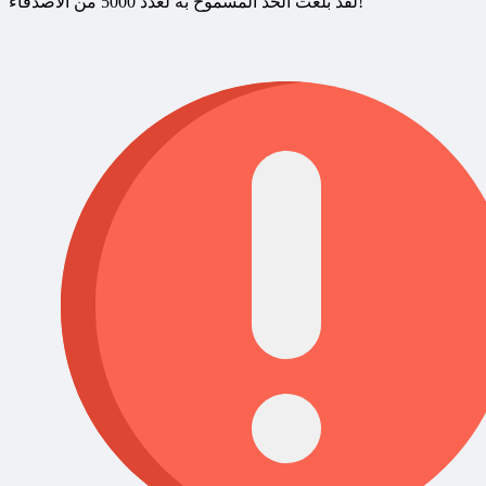
لقد بلغت الحد المسموح به لعدد 5000 من الأصدقاء!