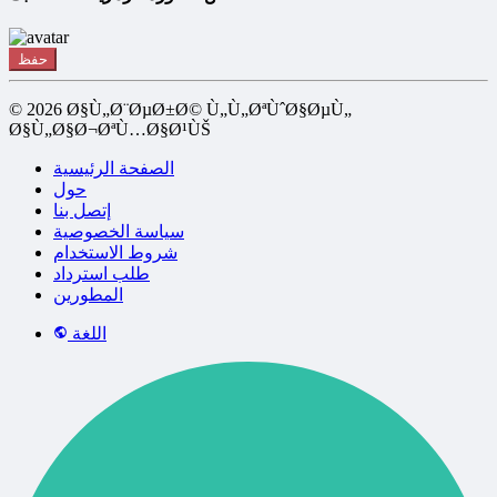
حفظ
© 2026 Ø§Ù„Ø¨ØµØ±Ø© Ù„Ù„ØªÙˆØ§ØµÙ„
Ø§Ù„Ø§Ø¬ØªÙ…Ø§Ø¹ÙŠ
الصفحة الرئيسية
حول
إتصل بنا
سياسة الخصوصية
شروط الاستخدام
طلب استرداد
المطورين
اللغة