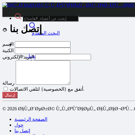
إتصل بنا
البحث المتقدم
الإسم
زائر
تسجيل الدخول
الكنية
التسجيل
البريد الإلكتروني
الوضع الليلي
رسالة
أتفق مع {الخصوصية} لتلقي الاتصالات.
إرسال
© 2026 Ø§Ù„Ø¨ØµØ±Ø© Ù„Ù„ØªÙˆØ§ØµÙ„ Ø§Ù„Ø§Ø¬ØªÙ…
الصفحة الرئيسية
حول
إتصل بنا