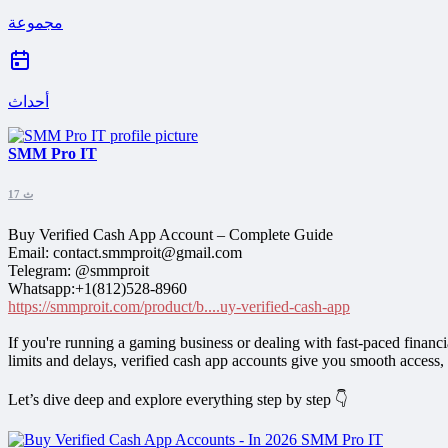
مجموعة
أحداث
SMM Pro IT
17 ث
Buy Verified Cash App Account – Complete Guide
Email: contact.smmproit@gmail.com
Telegram: @smmproit
Whatsapp:+1(812)528-8960
https://smmproit.com/product/b....uy-verified-cash-app
If you're running a gaming business or dealing with fast-paced financ
limits and delays, verified cash app accounts give you smooth access, h
Let’s dive deep and explore everything step by step 👇