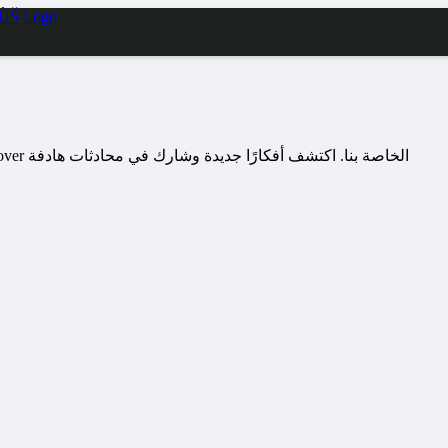
استكشف المحتوى الجذاب ووجهات النظر المتنوعة على صفحة Discover الخاصة بنا. اكتشف أفكارًا جديدة وشارك في محادثات هادفة