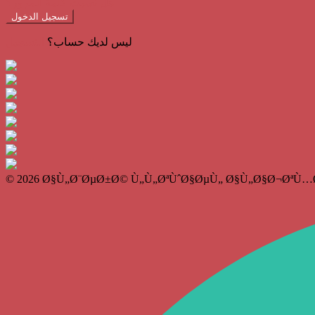
هل نسيت كلمة المرور؟
تسجيل الدخول
ليس لديك حساب؟
التسجيل
© 2026 Ø§Ù„Ø¨ØµØ±Ø© Ù„Ù„ØªÙˆØ§ØµÙ„ Ø§Ù„Ø§Ø¬ØªÙ