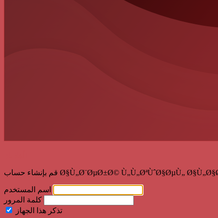
أهلا بك!
Ø§Ù„Ø¨ØµØ±Ø© Ù„Ù„ØªÙˆØ§ØµÙ„ Ø§Ù„Ø§Ø¬ØªÙ…Ø§Ø¹!
اسم المستخدم
كلمة المرور
تذكر هذا الجهاز