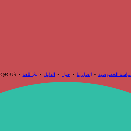
ياسة الخصوصية
•
إتصل بنا
•
حول
•
الدليل
•
اللغة
…Ø§Ø¹ÙŠ •