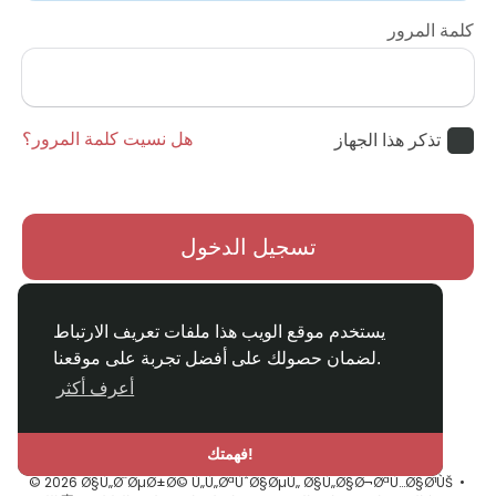
كلمة المرور
هل نسيت كلمة المرور؟
تذكر هذا الجهاز
تسجيل الدخول
ليس لديك حساب؟
التسجيل
يستخدم موقع الويب هذا ملفات تعريف الارتباط
لضمان حصولك على أفضل تجربة على موقعنا.
أعرف أكثر
فهمتك!
© 2026 Ø§Ù„Ø¨ØµØ±Ø© Ù„Ù„ØªÙˆØ§ØµÙ„ Ø§Ù„Ø§Ø¬ØªÙ…Ø§Ø¹ÙŠ •