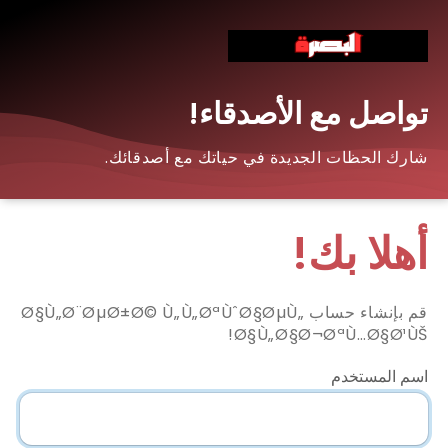
تواصل مع الأصدقاء!
شارك الحظات الجديدة في حياتك مع أصدقائك.
أهلا بك!
قم بإنشاء حساب Ø§Ù„Ø¨ØµØ±Ø© Ù„Ù„ØªÙˆØ§ØµÙ„
Ø§Ù„Ø§Ø¬ØªÙ…Ø§Ø¹ÙŠ!
اسم المستخدم