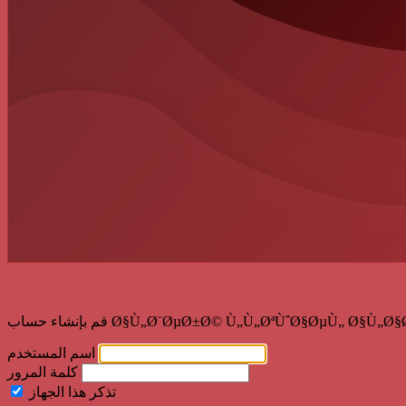
أهلا بك!
Ø§Ù„Ø¨ØµØ±Ø© Ù„Ù„ØªÙˆØ§ØµÙ„ Ø§Ù„Ø§Ø¬ØªÙ…Ø§Ø¹!
اسم المستخدم
كلمة المرور
تذكر هذا الجهاز