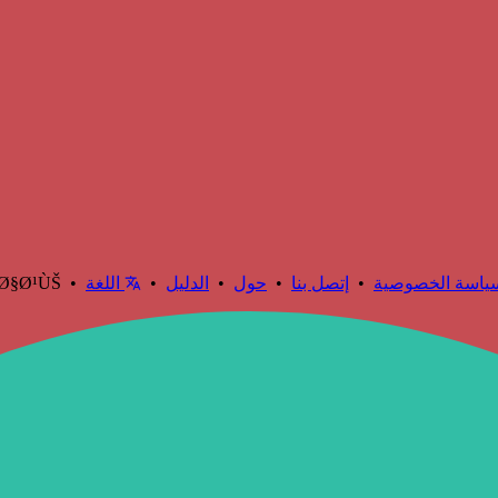
ياسة الخصوصية
•
إتصل بنا
•
حول
•
الدليل
•
اللغة
…Ø§Ø¹ÙŠ •