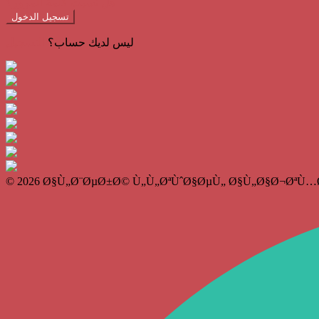
هل نسيت كلمة المرور؟
تسجيل الدخول
ليس لديك حساب؟
التسجيل
© 2026 Ø§Ù„Ø¨ØµØ±Ø© Ù„Ù„ØªÙˆØ§ØµÙ„ Ø§Ù„Ø§Ø¬ØªÙ